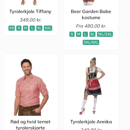
Tyrolerkjole Tiffany
Beer Garden Babe
kostume
349,00 kr.
Fra
480,00 kr.
XS
S
M
L
XL
XXL
S
M
L
XL
1XL/2XL
3XL/4XL
Rød og hvid ternet
Tyrolerkjole Annika
tyrolerskjorte