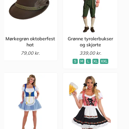
Mørkegrøn oktoberfest
Grønne tyrolerbukser
hat
og skjorte
79,00 kr.
339,00 kr.
S
M
L
XL
XXL