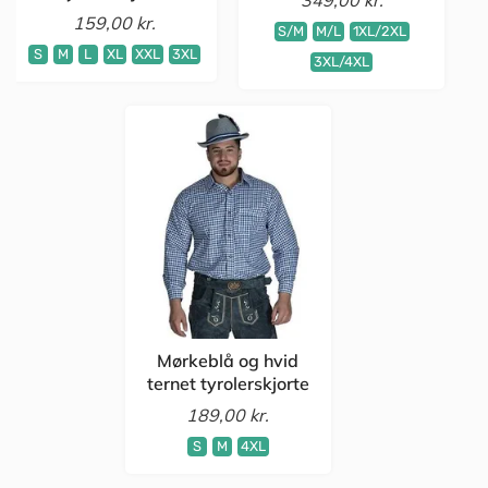
349,00 kr.
159,00 kr.
S/M
M/L
1XL/2XL
S
M
L
XL
XXL
3XL
3XL/4XL
Mørkeblå og hvid
ternet tyrolerskjorte
189,00 kr.
S
M
4XL