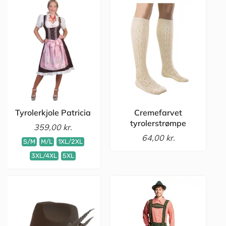
Tyrolerkjole Patricia
Cremefarvet
tyrolerstrømpe
359,00 kr.
64,00 kr.
S/M
M/L
1XL/2XL
3XL/4XL
5XL