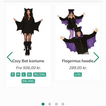
Cozy Bat kostume
Flagermus hoodie
Fra
506,00 kr.
289,00 kr.
S
M
L
XL
1XL/2XL
L/XL
3XL/4XL