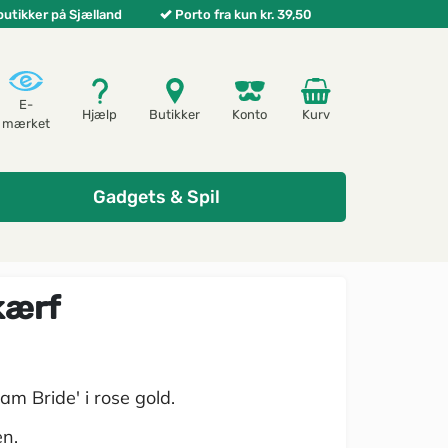
butikker på Sjælland
Porto fra kun kr. 39,50
E-
Hjælp
Butikker
Konto
Kurv
mærket
Gadgets & Spil
kærf
am Bride' i rose gold.
en.