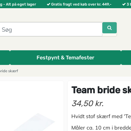
g - Alt på eget lager
Gratis fragt ved køb over kr. 449,-
3 
Festpynt & Temafester
ride skærf
Team bride s
34,50 kr.
Hvidt stof skærf med 'Te
Måler ca. 10 cm i bredd