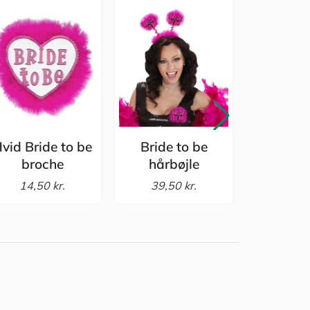
vid Bride to be
Bride to be
Bride 
broche
hårbøjle
strømp
14,50 kr.
39,50 kr.
39,50