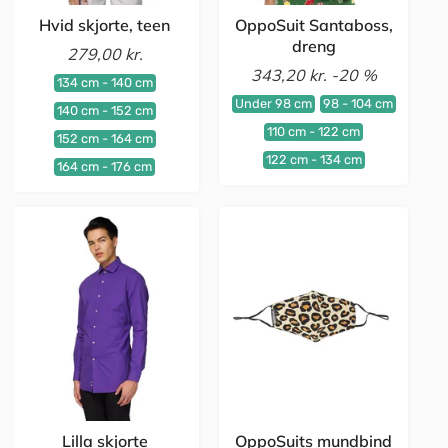
Hvid skjorte, teen
OppoSuit Santaboss,
dreng
279,00 kr.
343,20 kr.
-20 %
134 cm - 140 cm
Under 98 cm
98 - 104 cm
140 cm - 152 cm
110 cm - 122 cm
152 cm - 164 cm
122 cm - 134 cm
164 cm - 176 cm
Lilla skjorte
OppoSuits mundbind