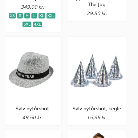
The Jag
349,00 kr.
29,50 kr.
XS
S
M
L
XL
XXL
3XL
4XL
Sølv nytårshat
Sølv nytårshat, kegle
49,50 kr.
15,95 kr.