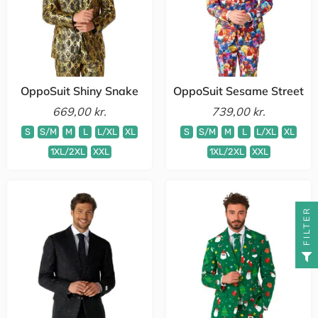
OppoSuit Shiny Snake
OppoSuit Sesame Street
669,00 kr.
739,00 kr.
S
S/M
M
L
L/XL
XL
S
S/M
M
L
L/XL
XL
1XL/2XL
XXL
1XL/2XL
XXL
FILTER