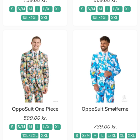
S
S/M
M
L
L/XL
XL
S
S/M
M
L
L/XL
XL
1XL/2XL
XXL
1XL/2XL
XXL
OppoSuit One Piece
OppoSuit Smølferne
599,00 kr.
739,00 kr.
S
S/M
M
L
L/XL
XL
1XL/2XL
XXL
S
S/M
M
L
L/XL
XL
XXL