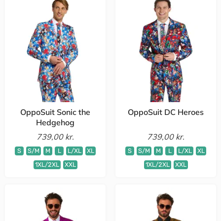
OppoSuit Sonic the
OppoSuit DC Heroes
Hedgehog
739,00 kr.
739,00 kr.
S
S/M
M
L
L/XL
XL
S
S/M
M
L
L/XL
XL
1XL/2XL
XXL
1XL/2XL
XXL