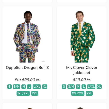
OppoSuit Dragon Ball Z
Mr. Clover Clover
jakkesæt
Fra
599,00 kr.
629,00 kr.
S
S/M
M
L
L/XL
XL
S
S/M
M
L
L/XL
XL
1XL/2XL
XXL
1XL/2XL
XXL