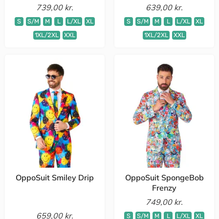
739,00 kr.
639,00 kr.
S
S/M
M
L
L/XL
XL
S
S/M
M
L
L/XL
XL
1XL/2XL
XXL
1XL/2XL
XXL
OppoSuit Smiley Drip
OppoSuit SpongeBob
Frenzy
749,00 kr.
659,00 kr.
S
S/M
M
L
L/XL
XL