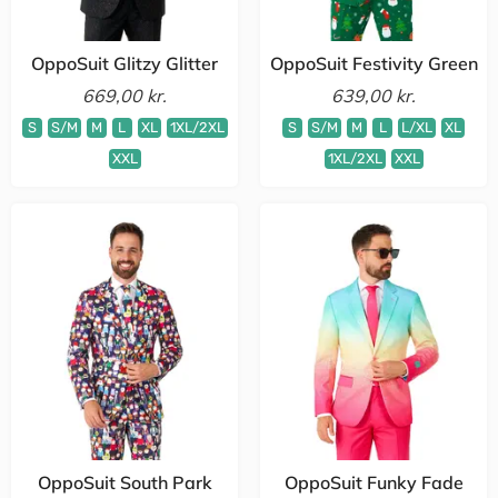
OppoSuit Glitzy Glitter
OppoSuit Festivity Green
669,00 kr.
639,00 kr.
S
S/M
M
L
XL
1XL/2XL
S
S/M
M
L
L/XL
XL
XXL
1XL/2XL
XXL
OppoSuit South Park
OppoSuit Funky Fade