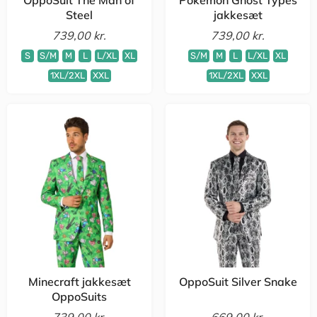
Steel
jakkesæt
739,00 kr.
739,00 kr.
S
S/M
M
L
L/XL
XL
S/M
M
L
L/XL
XL
1XL/2XL
XXL
1XL/2XL
XXL
Minecraft jakkesæt
OppoSuit Silver Snake
OppoSuits
739,00 kr.
669,00 kr.