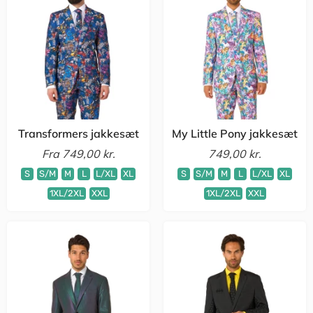
Transformers jakkesæt
My Little Pony jakkesæt
Fra
749,00 kr.
749,00 kr.
S
S/M
M
L
L/XL
XL
S
S/M
M
L
L/XL
XL
1XL/2XL
XXL
1XL/2XL
XXL