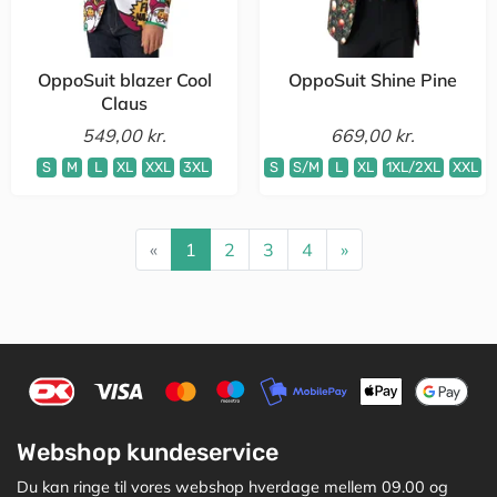
OppoSuit blazer Cool
OppoSuit Shine Pine
Claus
549,00 kr.
669,00 kr.
S
M
L
XL
XXL
3XL
S
S/M
L
XL
1XL/2XL
XXL
«
1
2
3
4
»
Webshop kundeservice
Du kan ringe til vores webshop hverdage mellem 09.00 og