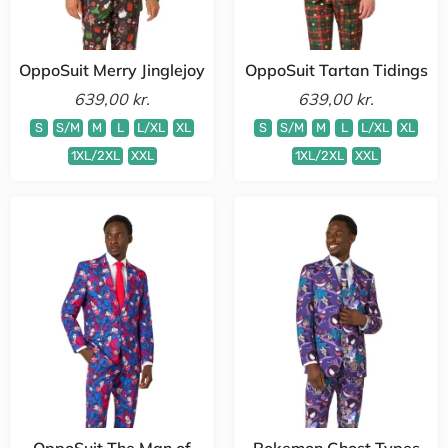
OppoSuit Merry Jinglejoy
OppoSuit Tartan Tidings
639,00 kr.
639,00 kr.
S
S/M
M
L
L/XL
XL
S
S/M
M
L
L/XL
XL
1XL/2XL
XXL
1XL/2XL
XXL
OppoSuit The Man of
Pokemon Ghost Types