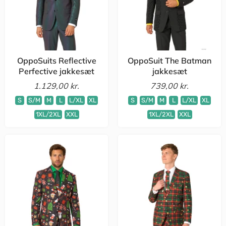
OppoSuits Reflective
OppoSuit The Batman
Perfective jakkesæt
jakkesæt
1.129,00 kr.
739,00 kr.
S
S/M
M
L
L/XL
XL
S
S/M
M
L
L/XL
XL
1XL/2XL
XXL
1XL/2XL
XXL