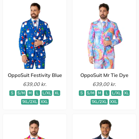
OppoSuit Festivity Blue
OppoSuit Mr Tie Dye
639,00 kr.
639,00 kr.
S
S/M
M
L
L/XL
XL
S
S/M
M
L
L/XL
XL
1XL/2XL
XXL
1XL/2XL
XXL