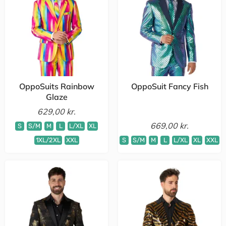
OppoSuits Rainbow
OppoSuit Fancy Fish
Glaze
629,00 kr.
669,00 kr.
S
S/M
M
L
L/XL
XL
1XL/2XL
XXL
S
S/M
M
L
L/XL
XL
XXL