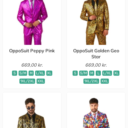
OppoSuit Peppy Pink
OppoSuit Golden Geo
Star
669,00 kr.
669,00 kr.
S
S/M
M
L/XL
XL
S
S/M
M
L
L/XL
XL
1XL/2XL
XXL
1XL/2XL
XXL