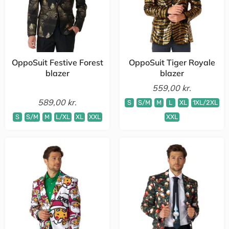
OppoSuit Festive Forest
OppoSuit Tiger Royale
blazer
blazer
559,00 kr.
589,00 kr.
S
S/M
M
L
XL
1XL/2XL
S
S/M
M
L/XL
XL
XXL
XXL