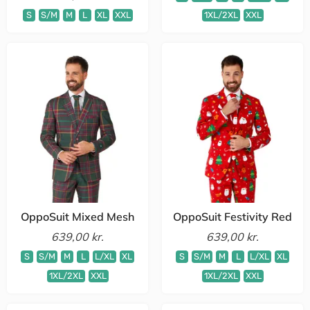
S
S/M
M
L
XL
XXL
1XL/2XL
XXL
OppoSuit Mixed Mesh
OppoSuit Festivity Red
639,00 kr.
639,00 kr.
S
S/M
M
L
L/XL
XL
S
S/M
M
L
L/XL
XL
1XL/2XL
XXL
1XL/2XL
XXL