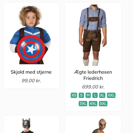
Skjold med stjerne
Ægte lederhosen
Friedrich
99,00 kr.
699,00 kr.
XS
S
M
L
XL
XXL
3XL
4XL
5XL