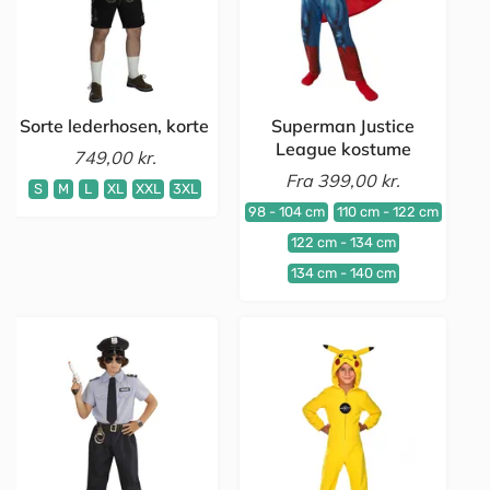
Sorte lederhosen, korte
Superman Justice
League kostume
749,00 kr.
Fra
399,00 kr.
S
M
L
XL
XXL
3XL
98 - 104 cm
110 cm - 122 cm
122 cm - 134 cm
134 cm - 140 cm